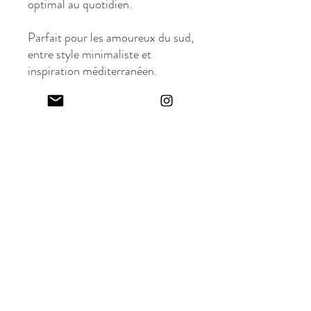
optimal au quotidien.
Parfait pour les amoureux du sud,
entre style minimaliste et
inspiration méditerranéen.
Entretien : Lavage en machine à
30°C, à l’envers pour préserver
l’imprimé.
Née à Marseille, porté partout ☀️
Malamosca
Newsletter