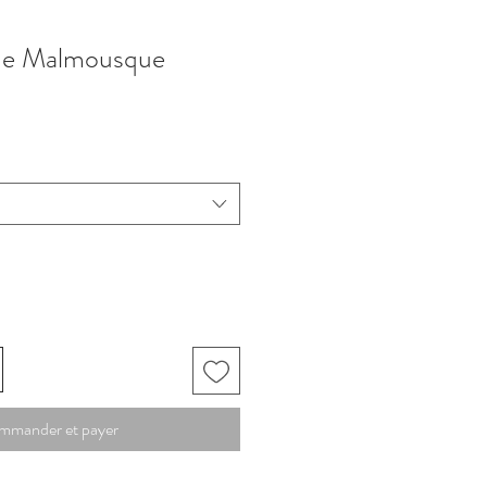
 de Malmousque
mmander et payer